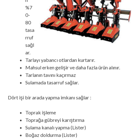
%7
0-
80
tasa
rruf
sağl
ar.
Tarlayı yabancı otlardan kurtarır.
Mahsul erken gelişir ve daha fazla ürün alınır.
Tarlanın tavını kaçırmaz
Sulamada tasarruf sağlar.
Dört işi bir arada yapma imkanı sağlar :
Toprak işleme
Toprağa gübreyi karıştırma
Sulama kanalı yapma (Lister)
Boğaz doldurma (Lister)