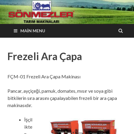
Sönmezler Tarım
Güveniniz güvencemizdir…
Makineleri
MAIN MENU
Frezeli Ara Çapa
FÇM-01 Frezeli Ara Çapa Makinası
Pancar, ayçiçeği, pamuk, domates, mısır ve soya gibi
bitkilerin sıra arasını çapalayabilen frezeli bir ara çapa
makinasıdır.
İşçil
ikte
n