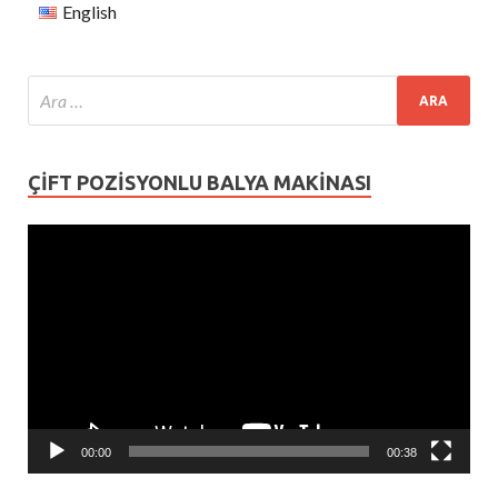
English
ÇIFT POZISYONLU BALYA MAKINASI
Video
oynatıcı
00:00
00:38