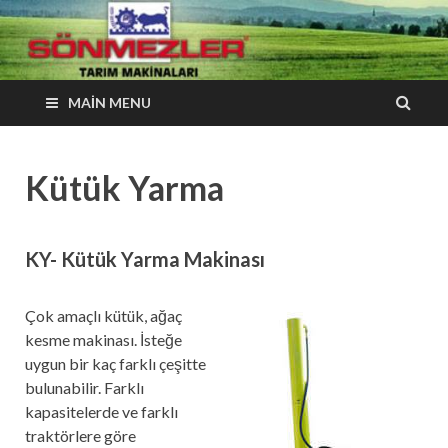
Sönmezler Tarım
Güveniniz güvencemizdir…
Makineleri
MAIN MENU
Kütük Yarma
KY- Kütük Yarma Makinası
Çok amaçlı kütük, ağaç
kesme makinası. İsteğe
uygun bir kaç farklı çeşitte
bulunabilir. Farklı
kapasitelerde ve farklı
traktörlere göre