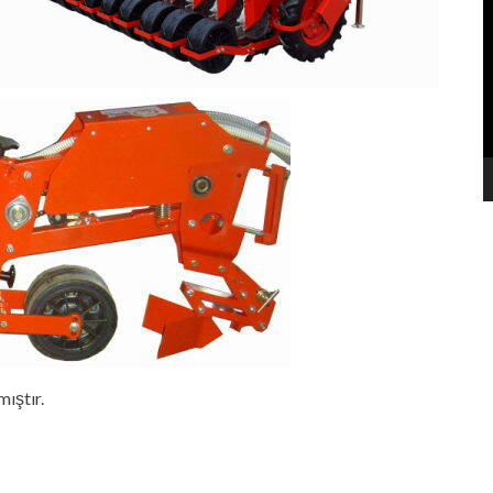
o
ıştır.