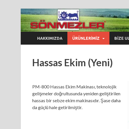
Sönmezler Tarım 
Güveniniz güvencemizdir…
HAKKIMIZDA
ÜRÜNLERIMIZ
BIZE U
Hassas Ekim (Yeni)
PM-800 Hassas Ekim Makinası, teknolojik
gelişmeler doğrultusunda yeniden geliştirilen
hassas bir sebze ekim makinasıdır. Şase daha
da güçlü hale getirilmiştir.