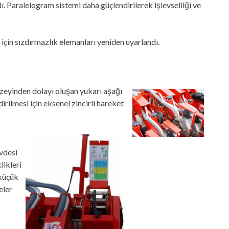
ı. Paralelogram sistemi daha güçlendirilerek işlevselliği ve
için sızdırmazlık elemanları yeniden uyarlandı.
üzeyinden dolayı oluşan yukarı aşağı
rilmesi için eksenel zincirli hareket
vdesi
likleri
 küçük
eler